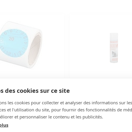
s des cookies sur ce site
DIFF
e 100 étiquettes de
Détecteur de fuite de fluide
t pour marquage de fuite -
ons les cookies pour collecter et analyser des informations sur le
frigorigène - Isoclear
s et l'utilisation du site, pour fournir des fonctionnalités de mé
Code : 1321783
liorer et personnaliser le contenu et les publicités.
650
Réf. fournisseur : 904557
plus
sseur : 905090