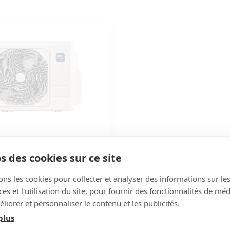
.8kW R32 DC inverter chaud
s des cookies sur ce site
ons les cookies pour collecter et analyser des informations sur le
5834
s et l'utilisation du site, pour fournir des fonctionnalités de mé
sseur : 905531
liorer et personnaliser le contenu et les publicités.
plus
2 174,40 €
TTC
/PIECE