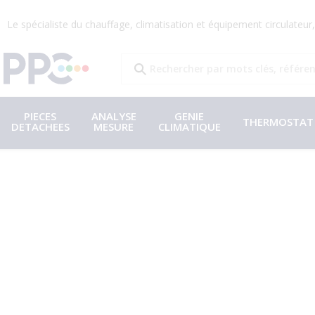
Le spécialiste du chauffage, climatisation et équipement circulateu
PIECES
ANALYSE
GENIE
THERMOSTAT
DETACHEES
MESURE
CLIMATIQUE
O
u
t
i
l
l