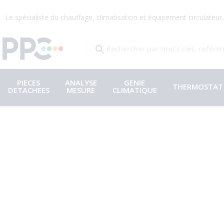
Le spécialiste du chauffage, climatisation et équipement circulateu
PIECES
ANALYSE
GENIE
THERMOSTAT
DETACHEES
MESURE
CLIMATIQUE
T
h
e
r
m
o