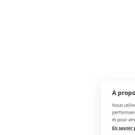
m
è
t
r
e
/
M
a
n
o
À propo
m
Nous utilis
è
performance
t
et pour amé
r
En savoir 