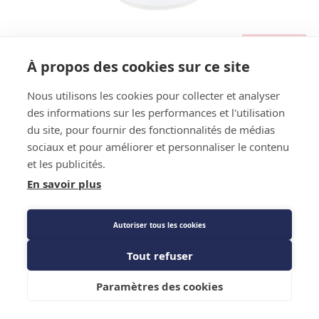
Stock : Produit stocké plateforme - Disponible sous 24h
Code EAN : 3700441508468
À propos des cookies sur ce site
Référence Fournisseur : 906191
Référence constructeur :
Code : 513460
Nous utilisons les cookies pour collecter et analyser
des informations sur les performances et l'utilisation
Bidon de 1l huile polyester pompe à vide
du site, pour fournir des fonctionnalités de médias
sociaux et pour améliorer et personnaliser le contenu
Prix public
et les publicités.
30,26 €
TTC
/PIECE
En savoir plus
Autoriser tous les cookies
Description détaillée
Tout refuser
Caractéristiques techniques
Ajouter au panier
Paramètres des cookies