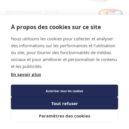
Référence Fournisseur : CLI02202
Code : 7920258
À propos des cookies sur ce site
Boîte de vanne et extracteur 1/4 et 5/16 - CBM
Nous utilisons les cookies pour collecter et analyser
Prix public
des informations sur les performances et l'utilisation
290,50 €
TTC
/PIECE
du site, pour fournir des fonctionnalités de médias
sociaux et pour améliorer et personnaliser le contenu
et les publicités.
En savoir plus
Description détaillée
Caractéristiques techniques
Autoriser tous les cookies
Tout refuser
Ajouter au panier
Paramètres des cookies