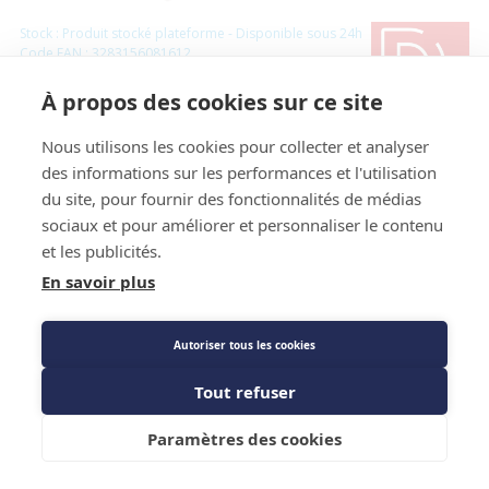
Stock : Produit stocké plateforme - Disponible sous 24h
Code EAN : 3283156081612
Référence Fournisseur : 608161
Référence constructeur :
À propos des cookies sur ce site
Code : 341392
Nous utilisons les cookies pour collecter et analyser
Capuchon laiton flare F1/4 (6 pièces)
des informations sur les performances et l'utilisation
du site, pour fournir des fonctionnalités de médias
Prix public
sociaux et pour améliorer et personnaliser le contenu
16,51 €
TTC
/PIECE
et les publicités.
En savoir plus
Description détaillée
Autoriser tous les cookies
Caractéristiques techniques
Tout refuser
Ajouter au panier
Paramètres des cookies