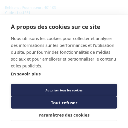
Référence Fournisseur : 401103
Code : 1441351
Cellule 8209 - DIFF pour De Dietrich Chappée :
À propos des cookies sur ce site
S57805798
Nous utilisons les cookies pour collecter et analyser
des informations sur les performances et l'utilisation
Prix public
du site, pour fournir des fonctionnalités de médias
45,40 €
TTC
/PIECE
sociaux et pour améliorer et personnaliser le contenu
et les publicités.
En savoir plus
Description détaillée
Autoriser tous les cookies
Tout refuser
Ajouter au panier
Paramètres des cookies