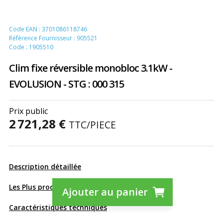
Code EAN : 3701086118746
Référence Fournisseur : 905521
Code : 1905510
Clim fixe réversible monobloc 3.1kW -
EVOLUSION - STG : 000 315
Prix public
2 721,28 €
TTC
/PIECE
Description détaillée
Les Plus produit
Ajouter au panier
Caractéristiques techniques