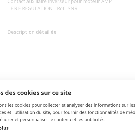
Contact auxiliaire inverseur pour moteur AMP
- E.R.E REGULATION - Ref : SNR
Description détaillée
s des cookies sur ce site
ons les cookies pour collecter et analyser des informations sur le
s et l'utilisation du site, pour fournir des fonctionnalités de mé
liorer et personnaliser le contenu et les publicités.
plus