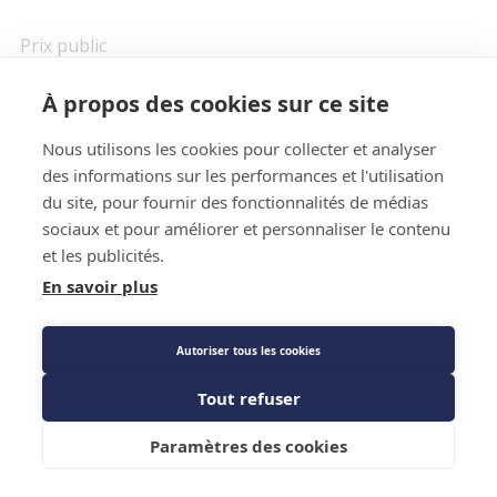
Prix public
Plus 0,04 € d'éco-part. DEEE
À propos des cookies sur ce site
8,17 €
TTC
/PIECE
Nous utilisons les cookies pour collecter et analyser
des informations sur les performances et l'utilisation
du site, pour fournir des fonctionnalités de médias
sociaux et pour améliorer et personnaliser le contenu
Description détaillée
et les publicités.
Caractéristiques techniques
En savoir plus
Fiche technique
Autoriser tous les cookies
Tout refuser
Ajouter au panier
Paramètres des cookies