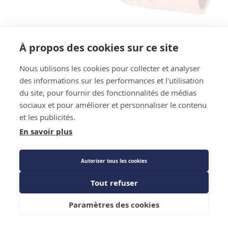
Code EAN : 3760237159519
Référence Fournisseur : RAC50508
À propos des cookies sur ce site
Code : 6784468
Coude refnet cuivre à souder FF 5/8 GR - EID
Nous utilisons les cookies pour collecter et analyser
des informations sur les performances et l'utilisation
Distribution
du site, pour fournir des fonctionnalités de médias
sociaux et pour améliorer et personnaliser le contenu
Prix public
et les publicités.
En savoir plus
Plus 0,02 € d'éco-part. DEEE
4,12 €
TTC
/PIECE
Autoriser tous les cookies
Tout refuser
Ajouter au panier
Description détaillée
Paramètres des cookies
Caractéristiques techniques