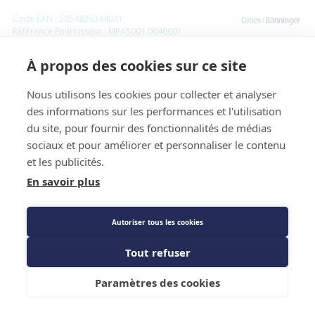
Code EAN : 5054826344041
Référence Fournisseur : MPA5001 0040001
Code : 1552134
À propos des cookies sur ce site
Courbe 90° MF - IBP <B>MAXIPRO - 1/2
Nous utilisons les cookies pour collecter et analyser
des informations sur les performances et l'utilisation
Prix public
77,15 €
du site, pour fournir des fonctionnalités de médias
TTC
/SACHET
sociaux et pour améliorer et personnaliser le contenu
et les publicités.
En savoir plus
Les Plus produit
Caractéristiques techniques
Autoriser tous les cookies
Tout refuser
Ajouter au panier
Paramètres des cookies