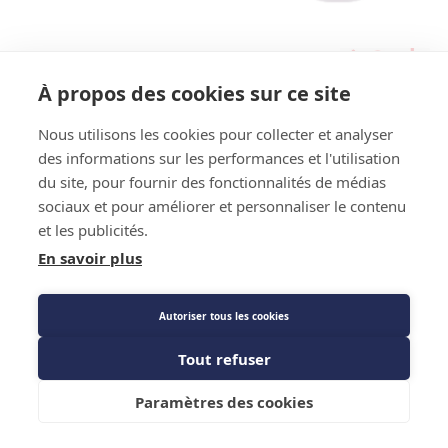
Référence Fournisseur : CARLYBIO 5000
Code : 833350
À propos des cookies sur ce site
Désinfectant Carlybio - Carly - Bidon 5L
Nous utilisons les cookies pour collecter et analyser
des informations sur les performances et l'utilisation
Prix public
du site, pour fournir des fonctionnalités de médias
148,22 €
TTC
/Bidon
sociaux et pour améliorer et personnaliser le contenu
et les publicités.
En savoir plus
Description détaillée
Autoriser tous les cookies
Caractéristiques techniques
Tout refuser
Ajouter au panier
Paramètres des cookies