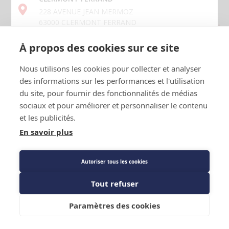
228 AVENUE JEAN MERMOZ
63000 CLERMONT FERRAND
Stock : Produit stocké plateforme - Disponible sous 24h
Code EAN : 3283159045574
À propos des cookies sur ce site
CRETEIL
Référence Fournisseur : 904557
Référence constructeur :
139 chemin des Bassins
Code : 1321783
Nous utilisons les cookies pour collecter et analyser
94000 CRETEIL
des informations sur les performances et l'utilisation
Détecteur de fuite de fluide frigorigène -
du site, pour fournir des fonctionnalités de médias
GRENOBLE
Isoclear
sociaux et pour améliorer et personnaliser le contenu
2 RUE DE MAYENCIN
38400 ST MARTIN D'HERES
et les publicités.
En savoir plus
Prix public
LAVAL
16,97 €
TTC
/PIECE
Voir la carte des agences
66 BOULEVARD DENIS PAPIN
Autoriser tous les cookies
53000 LAVAL
Tout refuser
LISSES
Description détaillée
Ajouter au panier
7 avenue du Général de Gaulle
Paramètres des cookies
91090 LISSES
Caractéristiques techniques