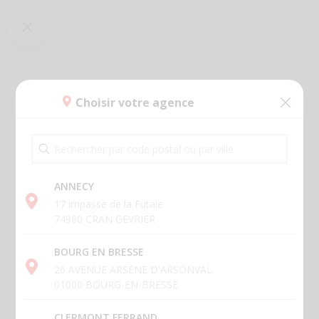
Choisir votre agence
ANNECY
17 impasse de la Futaie
74960 CRAN GEVRIER
BOURG EN BRESSE
26 AVENUE ARSENE D'ARSONVAL
01000 BOURG-EN-BRESSE
CLERMONT FERRAND