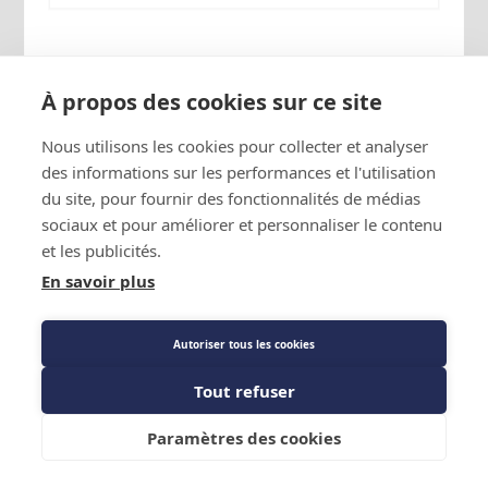
Référence Fournisseur : DDCY 082 S
Code : 1359685
À propos des cookies sur ce site
Filtre déshydrateur anti-acides double sens
Nous utilisons les cookies pour collecter et analyser
DDCY - Carly
des informations sur les performances et l'utilisation
du site, pour fournir des fonctionnalités de médias
Prix public
sociaux et pour améliorer et personnaliser le contenu
63,50 €
TTC
/PIECE
et les publicités.
En savoir plus
Description détaillée
Autoriser tous les cookies
Les Plus produit
Tout refuser
Voir la carte des agences
Ajouter au panier
Caractéristiques techniques
Paramètres des cookies