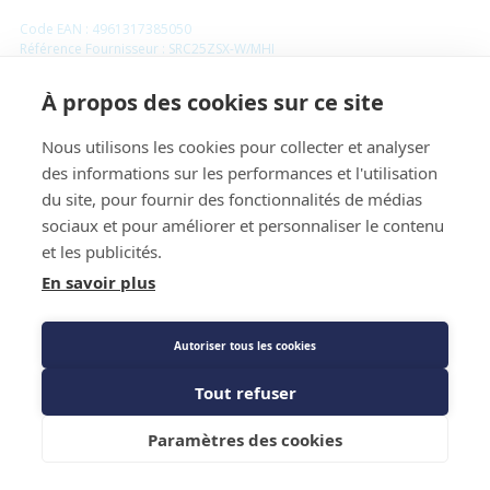
Code EAN : 4961317385050
Référence Fournisseur : SRC25ZSX-W/MHI
Code : 1937319
À propos des cookies sur ce site
Groupe extérieur mono split hyper inverter 2.5
kW - Mitsubishi - Ref : SRC25ZSSX-W
Nous utilisons les cookies pour collecter et analyser
des informations sur les performances et l'utilisation
du site, pour fournir des fonctionnalités de médias
Prix public
sociaux et pour améliorer et personnaliser le contenu
1 956,00 €
TTC
/PIECE
et les publicités.
En savoir plus
Caractéristiques techniques
Autoriser tous les cookies
Tout refuser
Ajouter au panier
Paramètres des cookies