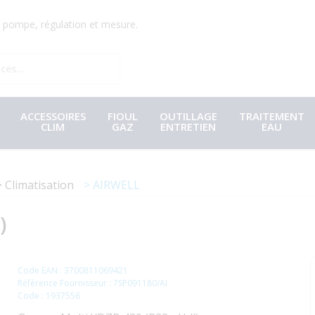
r, pompe, régulation et mesure.
ACCESSOIRES
FIOUL
OUTILLAGE
TRAITEMENT
CLIM
GAZ
ENTRETIEN
EAU
Climatisation
AIRWELL
)
Code EAN : 3700811069421
Référence Fournisseur : 7SP091180/AI
Code : 1937556