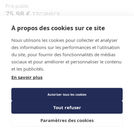
Prix public
75,98 €
TTC
/PIECE
À propos des cookies sur ce site
Description détaillée
Nous utilisons les cookies pour collecter et analyser
des informations sur les performances et l'utilisation
Caractéristiques techniques
du site, pour fournir des fonctionnalités de médias
sociaux et pour améliorer et personnaliser le contenu
Fiche technique
et les publicités.
En savoir plus
Autoriser tous les cookies
Tout refuser
Ajouter au panier
Description détaillée
Paramètres des cookies
Longueur 150cm.