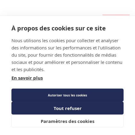
Stock : Produit stocké plateforme - Disponible sous 24h
Code EAN : 3700441506235
À propos des cookies sur ce site
Référence Fournisseur : 906038
Référence constructeur :
Code : 1865203
Nous utilisons les cookies pour collecter et analyser
des informations sur les performances et l'utilisation
Joint néoprène 5/16 SAE - DIFF
du site, pour fournir des fonctionnalités de médias
sociaux et pour améliorer et personnaliser le contenu
Prix public
et les publicités.
13,20 €
TTC
/PIECE
En savoir plus
Autoriser tous les cookies
Description détaillée
Tout refuser
Caractéristiques techniques
Ajouter au panier
Paramètres des cookies