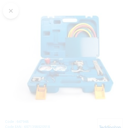
Code : 647948
Code EAN : 6971398920918