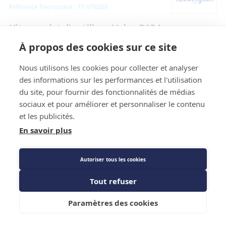
Référence Fournisseur : TF-VTB5BII
Kit complet d'outillage Value R134
À propos des cookies sur ce site
Prix public
303,26 €
Nous utilisons les cookies pour collecter et analyser
TTC
/PIECE
des informations sur les performances et l'utilisation
du site, pour fournir des fonctionnalités de médias
sociaux et pour améliorer et personnaliser le contenu
Description détaillée
et les publicités.
En savoir plus
Caractéristiques techniques
Autoriser tous les cookies
Tout refuser
Ajouter au panier
Paramètres des cookies
Description détaillée