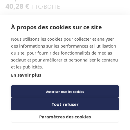
40,28 €
TTC
/BOITE
À propos des cookies sur ce site
Description détaillée
Nous utilisons les cookies pour collecter et analyser
Caractéristiques techniques
des informations sur les performances et l'utilisation
du site, pour fournir des fonctionnalités de médias
sociaux et pour améliorer et personnaliser le contenu
et les publicités.
En savoir plus
Autoriser tous les cookies
Description détaillée
Tout refuser
Biface ces lingettes sont dotées d'une surface texturée
Ajouter au panier
offrant une puissance de nettoyage accrue.
Paramètres des cookies
80 lingettes premium XXL - 38 x 25cm. Doublement
plus grandes que les lingettes ordinaires.