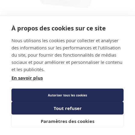
Code EAN : 5054826417707
Référence Fournisseur : MPABPSOIL100ML
À propos des cookies sur ce site
Code : 1519012
Lubrifiant pour raccord à sertir - IBP
Nous utilisons les cookies pour collecter et analyser
des informations sur les performances et l'utilisation
<B>Maxipro - 100ml
du site, pour fournir des fonctionnalités de médias
sociaux et pour améliorer et personnaliser le contenu
Prix public
et les publicités.
33,52 €
TTC
/PIECE
En savoir plus
Autoriser tous les cookies
Description détaillée
Tout refuser
Ajouter au panier
Paramètres des cookies