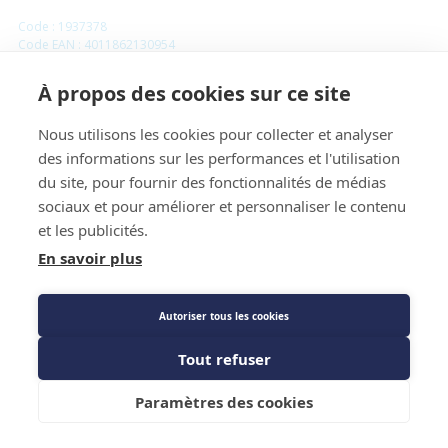
Code : 1937378
Code EAN : 4011862130954
Référence Fournisseur : 632060
À propos des cookies sur ce site
Manchon cuivre à sertir FF 16
Nous utilisons les cookies pour collecter et analyser
des informations sur les performances et l'utilisation
Prix public
7,06 €
du site, pour fournir des fonctionnalités de médias
TTC
/PIECE
sociaux et pour améliorer et personnaliser le contenu
et les publicités.
En savoir plus
Autoriser tous les cookies
Tout refuser
Ajouter au panier
Paramètres des cookies
Caractéristiques techniques