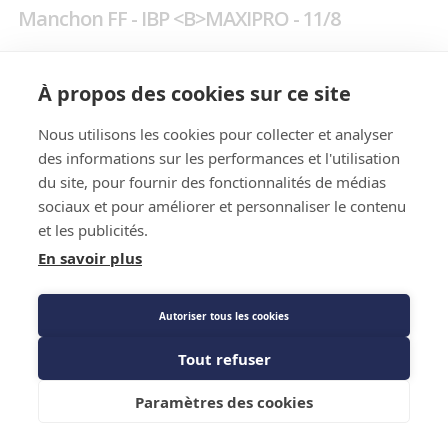
Manchon FF - IBP <B>MAXIPRO - 11/8
Prix public
À propos des cookies sur ce site
68,59 €
TTC
/SACHET
Nous utilisons les cookies pour collecter et analyser
des informations sur les performances et l'utilisation
du site, pour fournir des fonctionnalités de médias
Caractéristiques techniques
sociaux et pour améliorer et personnaliser le contenu
et les publicités.
En savoir plus
Autoriser tous les cookies
Tout refuser
Ajouter au panier
Caractéristiques techniques
Paramètres des cookies
Modèle
MPA5270