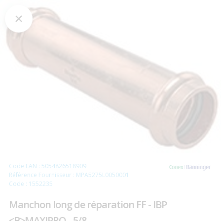
Code EAN : 5054826518909
Référence Fournisseur : MPA5275L0050001
Code : 1552235
Manchon long de réparation FF - IBP
<B>MAXIPRO - 5/8