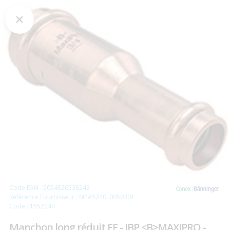
Code EAN : 5054826538242
Référence Fournisseur : MPA5240L0050301
Code : 1552244
Manchon long réduit FF - IBP <B>MAXIPRO -