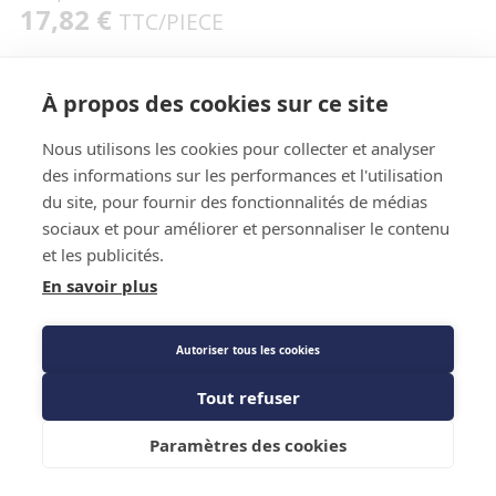
17,82 €
TTC
/PIECE
À propos des cookies sur ce site
Caractéristiques techniques
Nous utilisons les cookies pour collecter et analyser
des informations sur les performances et l'utilisation
du site, pour fournir des fonctionnalités de médias
sociaux et pour améliorer et personnaliser le contenu
et les publicités.
En savoir plus
Caractéristiques techniques
Autoriser tous les cookies
Tout refuser
Diamètre
FF 15/8 - 13/8
Ajouter au panier
Marque
CBM
Paramètres des cookies