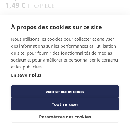
1,49 €
TTC
/PIECE
À propos des cookies sur ce site
Caractéristiques techniques
Nous utilisons les cookies pour collecter et analyser
des informations sur les performances et l'utilisation
du site, pour fournir des fonctionnalités de médias
sociaux et pour améliorer et personnaliser le contenu
et les publicités.
En savoir plus
Caractéristiques techniques
Autoriser tous les cookies
Tout refuser
Diamètre
MF 1/2 - 1/4
Ajouter au panier
Marque
CBM
Paramètres des cookies