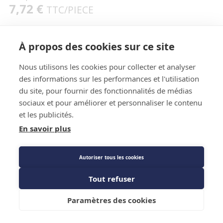
7,72 €
TTC
/PIECE
À propos des cookies sur ce site
Caractéristiques techniques
Nous utilisons les cookies pour collecter et analyser
des informations sur les performances et l'utilisation
du site, pour fournir des fonctionnalités de médias
sociaux et pour améliorer et personnaliser le contenu
et les publicités.
En savoir plus
Caractéristiques techniques
Autoriser tous les cookies
Tout refuser
Diamètre
MF 11/8 - 3/4
Ajouter au panier
Marque
CBM
Paramètres des cookies