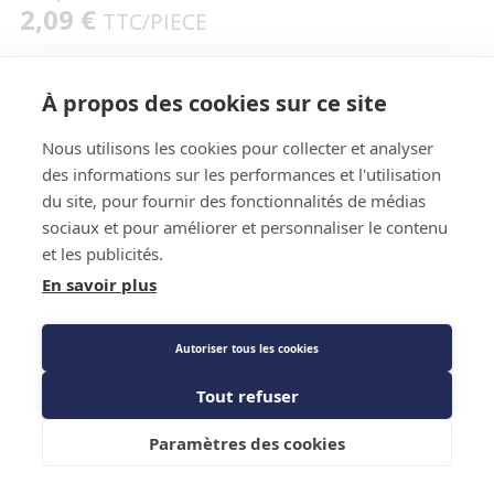
2,09 €
TTC
/PIECE
À propos des cookies sur ce site
Caractéristiques techniques
Nous utilisons les cookies pour collecter et analyser
des informations sur les performances et l'utilisation
du site, pour fournir des fonctionnalités de médias
sociaux et pour améliorer et personnaliser le contenu
et les publicités.
En savoir plus
Caractéristiques techniques
Autoriser tous les cookies
Tout refuser
Diamètre
MF 5/8 - 1/2
Ajouter au panier
Marque
CBM
Paramètres des cookies