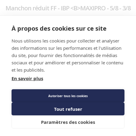
Manchon réduit FF - IBP <B>MAXIPRO - 5/8 - 3/8
Prix public
À propos des cookies sur ce site
83,77 €
TTC
/SACHET
Nous utilisons les cookies pour collecter et analyser
des informations sur les performances et l'utilisation
du site, pour fournir des fonctionnalités de médias
Caractéristiques techniques
sociaux et pour améliorer et personnaliser le contenu
et les publicités.
En savoir plus
Autoriser tous les cookies
Tout refuser
Ajouter au panier
Caractéristiques techniques
Paramètres des cookies