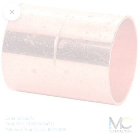
Code : 6784570
Code EAN : 3760237154712
Référence Fournisseur : RAC50206