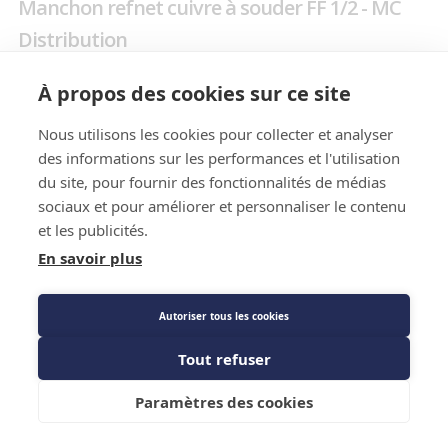
Manchon refnet cuivre à souder FF 1/2 - MC
Distribution
À propos des cookies sur ce site
Prix public
Plus 0,02 € d'éco-part. DEEE
Nous utilisons les cookies pour collecter et analyser
des informations sur les performances et l'utilisation
1,24 €
TTC
/PIECE
du site, pour fournir des fonctionnalités de médias
sociaux et pour améliorer et personnaliser le contenu
et les publicités.
En savoir plus
Description détaillée
Caractéristiques techniques
Autoriser tous les cookies
Fiche technique
Tout refuser
Ajouter au panier
Paramètres des cookies