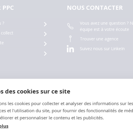
 PPC
NOUS CONTACTER
Vous avez une question ? N
 ?
équipe est à votre écoute
 collect
Trouver une agence
te
Suivez nous sur LinkeIn
s des cookies sur ce site
Conditions Générales de Vente
Politique de 
ons les cookies pour collecter et analyser des informations sur le
s et l'utilisation du site, pour fournir des fonctionnalités de mé
liorer et personnaliser le contenu et les publicités.
plus