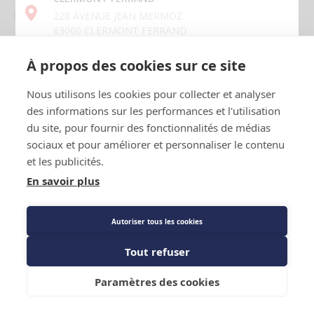
Prix public
228 AVENUE JEAN MERMOZ
408,98 €
63000 CLERMONT FERRAND
TTC
/PIECE
À propos des cookies sur ce site
CRETEIL
139 chemin des Bassins
Nous utilisons les cookies pour collecter et analyser
Description détaillée
94000 CRETEIL
des informations sur les performances et l'utilisation
Caractéristiques techniques
du site, pour fournir des fonctionnalités de médias
GRENOBLE
sociaux et pour améliorer et personnaliser le contenu
2 RUE DE MAYENCIN
38400 ST MARTIN D'HERES
et les publicités.
En savoir plus
LAVAL
Voir la carte des agences
66 BOULEVARD DENIS PAPIN
Autoriser tous les cookies
53000 LAVAL
Description détaillée
Tout refuser
LISSES
Ajouter au panier
7 avenue du Général de Gaulle
Paramètres des cookies
Manifold analyseur digital 2 voies, multi-gaz
91090 LISSES
comprenant 2 sondes de températures et une mallette