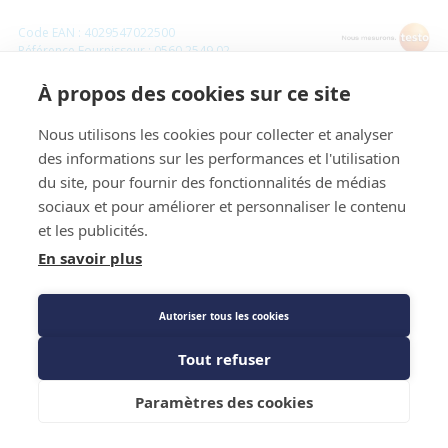
Code EAN : 4029547022500
Référence Fournisseur : 0560 2549 02
Code : 1268032
À propos des cookies sur ce site
Manomètre haute pression à commande via
Nous utilisons les cookies pour collecter et analyser
Smartphone Testo 549i 2ème génération
des informations sur les performances et l'utilisation
du site, pour fournir des fonctionnalités de médias
Prix public
sociaux et pour améliorer et personnaliser le contenu
123,60 €
TTC
/PIECE
et les publicités.
En savoir plus
Description détaillée
Autoriser tous les cookies
Les Plus produit
Tout refuser
Ajouter au panier
Caractéristiques techniques
Paramètres des cookies
Fiche technique