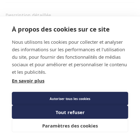
Description détaillée
Caractéristiques techniques
À propos des cookies sur ce site
Nous utilisons les cookies pour collecter et analyser
des informations sur les performances et l'utilisation
du site, pour fournir des fonctionnalités de médias
sociaux et pour améliorer et personnaliser le contenu
et les publicités.
En savoir plus
Description détaillée
Une seule référence. Peut être brasée à l'extrémité
Autoriser tous les cookies
d'un.
Tout refuser
Ajouter au panier
Paramètres des cookies
Caractéristiques techniques