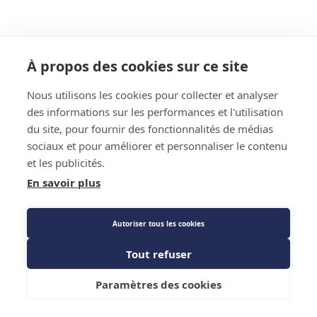
À propos des cookies sur ce site
Nous utilisons les cookies pour collecter et analyser
des informations sur les performances et l'utilisation
Fiche technique
du site, pour fournir des fonctionnalités de médias
sociaux et pour améliorer et personnaliser le contenu
et les publicités.
Fiche Technique
En savoir plus
Autoriser tous les cookies
Caractéristiques techniques
Tout refuser
Diamètre
30
Ajouter au panier
Paramètres des cookies
Longueur
180 à 500