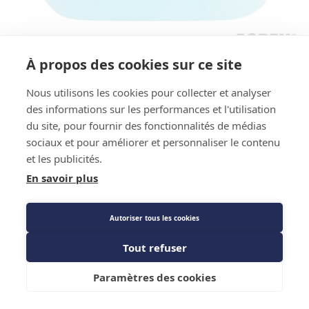
Code : 671876
Code EAN : 5060291990065
À propos des cookies sur ce site
Référence Fournisseur : 177ACE0033
Nettoyant et désinfectant pour
Nous utilisons les cookies pour collecter et analyser
des informations sur les performances et l'utilisation
évaporateurs CondenCide - Aspen
du site, pour fournir des fonctionnalités de médias
Pumps - Bidon 5L
sociaux et pour améliorer et personnaliser le contenu
et les publicités.
Prix public
En savoir plus
189,49 €
TTC
/PIECE
Autoriser tous les cookies
Tout refuser
Description détaillée
Ajouter au panier
Paramètres des cookies
Caractéristiques techniques