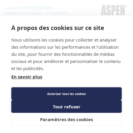
Code EAN : 5060291994049
Référence Fournisseur : 177ACE0076
Code : 671886
À propos des cookies sur ce site
Nettoyant gel pyrocool retardeur de
flamme avant soudure spray 500ml
Nous utilisons les cookies pour collecter et analyser
des informations sur les performances et l'utilisation
- Aspen Pumps - Réf 177ACE0076
du site, pour fournir des fonctionnalités de médias
sociaux et pour améliorer et personnaliser le contenu
Prix public
et les publicités.
42,08 €
TTC
/PIECE
En savoir plus
Autoriser tous les cookies
Tout refuser
Ajouter au panier
Paramètres des cookies