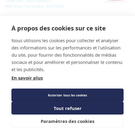
Code EAN : 3665129083227
Référence Fournisseur : RAC54084
Outil extraction - CBM - 1/2
À propos des cookies sur ce site
Prix public
Nous utilisons les cookies pour collecter et analyser
10,64 €
TTC
/PIECE
des informations sur les performances et l'utilisation
du site, pour fournir des fonctionnalités de médias
sociaux et pour améliorer et personnaliser le contenu
Caractéristiques techniques
et les publicités.
En savoir plus
Autoriser tous les cookies
Tout refuser
Ajouter au panier
Paramètres des cookies
Caractéristiques techniques