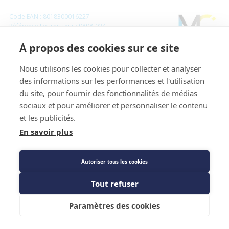
Code EAN : 8018300016227
Référence Fournisseur : 9898-024
Code : 8556889
À propos des cookies sur ce site
Plot antivibration lot de 4P 150Kg sur tige
Nous utilisons les cookies pour collecter et analyser
filetée M8 - Aspen Pumps
des informations sur les performances et l'utilisation
du site, pour fournir des fonctionnalités de médias
Prix public
sociaux et pour améliorer et personnaliser le contenu
et les publicités.
Plus 0,06 € d'éco-part. DEEE
En savoir plus
23,48 €
TTC
/PIECE
Autoriser tous les cookies
Tout refuser
Caractéristiques techniques
Ajouter au panier
Paramètres des cookies
Fiche technique