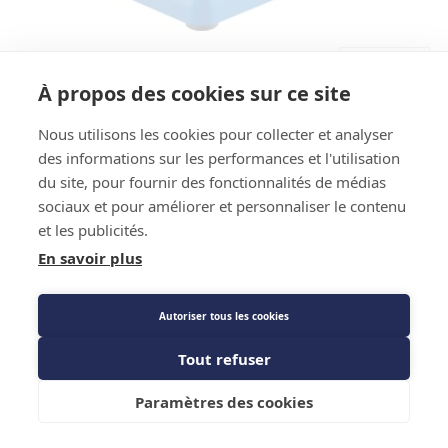
Code EAN : 6971398920413
Référence Fournisseur : TF-VRP6DV
À propos des cookies sur ce site
Code : 1242616
Pompe à vide double étage inverter -
Nous utilisons les cookies pour collecter et analyser
des informations sur les performances et l'utilisation
Teddington - R32 - 170L/min - 3/4 HP
du site, pour fournir des fonctionnalités de médias
sociaux et pour améliorer et personnaliser le contenu
Prix public
et les publicités.
848,78 €
TTC
/PIECE
En savoir plus
Autoriser tous les cookies
Les Plus produit
Tout refuser
Caractéristiques techniques
Ajouter au panier
Paramètres des cookies
Fiche technique