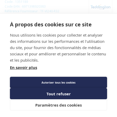
Code : 1351189
Code EAN : 6971398920383
Référence Fournisseur : TF-VI240-R32
Pompe à vide double étage - Teddington - R32
À propos des cookies sur ce site
- 100L/min - 1/2 HP
Nous utilisons les cookies pour collecter et analyser
des informations sur les performances et l'utilisation
Prix public
du site, pour fournir des fonctionnalités de médias
623,93 €
TTC
/PIECE
sociaux et pour améliorer et personnaliser le contenu
et les publicités.
En savoir plus
Les Plus produit
Autoriser tous les cookies
Caractéristiques techniques
Tout refuser
Fiche technique
Ajouter au panier
Paramètres des cookies
Normes : CE