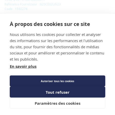
Référence Fournisseur : SI20CE02UN23
Code : 1592278
Pompe de relevage à piston Si-20 - Sauermann
À propos des cookies sur ce site
Industries
Nous utilisons les cookies pour collecter et analyser
des informations sur les performances et l'utilisation
Prix public
du site, pour fournir des fonctionnalités de médias
Plus 0,68 € d'éco-part. DEEE
sociaux et pour améliorer et personnaliser le contenu
et les publicités.
296,82 €
TTC
/PIECE
En savoir plus
Autoriser tous les cookies
Description détaillée
Tout refuser
Les Plus produit
Ajouter au panier
Paramètres des cookies
Caractéristiques techniques