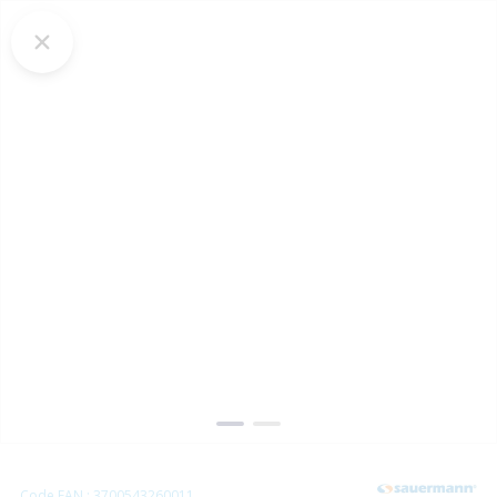
Code EAN : 3700543260011