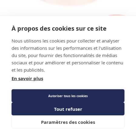
Référence Fournisseur : RFL08012
Code : 763739
À propos des cookies sur ce site
Raccord 7/8 - 7/8
Nous utilisons les cookies pour collecter et analyser
des informations sur les performances et l'utilisation
Prix public
du site, pour fournir des fonctionnalités de médias
56,10 €
TTC
/PIECE
sociaux et pour améliorer et personnaliser le contenu
et les publicités.
En savoir plus
Caractéristiques techniques
Autoriser tous les cookies
Tout refuser
Ajouter au panier
Paramètres des cookies