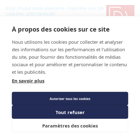
Stock : Produit stocké plateforme - Disponible sous 24h
Code EAN : 3283158063289
Référence Fournisseur : 806328
Référence constructeur :
À propos des cookies sur ce site
Code : 1109449
Nous utilisons les cookies pour collecter et analyser
Raccord de connexion sur goulotte 25x25 -
des informations sur les performances et l'utilisation
DIFF
du site, pour fournir des fonctionnalités de médias
sociaux et pour améliorer et personnaliser le contenu
Prix public
et les publicités.
1,84 €
TTC
/PIECE
En savoir plus
Autoriser tous les cookies
Description détaillée
Tout refuser
Caractéristiques techniques
Ajouter au panier
Paramètres des cookies