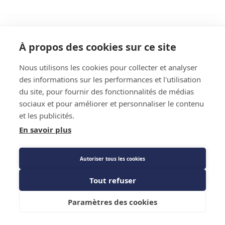
Description détaillée
À propos des cookies sur ce site
Caractéristiques techniques
Nous utilisons les cookies pour collecter et analyser
Fiche technique
des informations sur les performances et l'utilisation
du site, pour fournir des fonctionnalités de médias
sociaux et pour améliorer et personnaliser le contenu
et les publicités.
En savoir plus
Autoriser tous les cookies
Description détaillée
Tout refuser
Pour prolongation, 2 côtés raccords rapides.
Ajouter au panier
Paramètres des cookies
Fiche technique