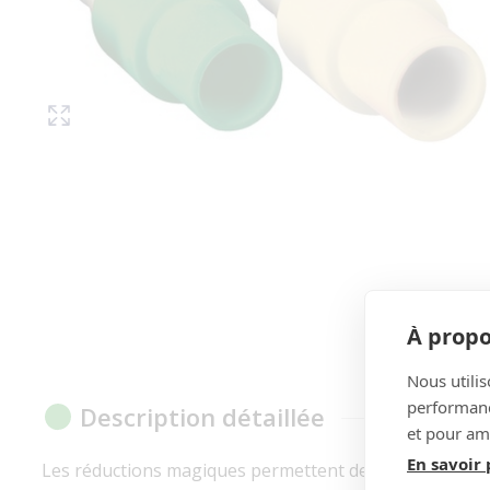
À propo
Nous utilis
performance
Description détaillée
et pour amé
En savoir 
Les réductions magiques permettent de relier des évac