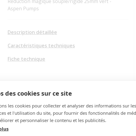
Réduction magique souple/rigide 25mm vert -
Aspen Pumps
Description détaillée
Caractéristiques techniques
Fiche technique
s des cookies sur ce site
ons les cookies pour collecter et analyser des informations sur le
s et l'utilisation du site, pour fournir des fonctionnalités de mé
liorer et personnaliser le contenu et les publicités.
plus
uations de condensats avec du tube souple, rigide.