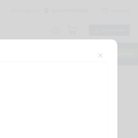
Mon agence
Contact
AIX EN PROVENCE
Connexion
SOLAIRE
VMC
Nos Marques
Vues éclatées
Prix public
44,42 €
TTC
/PIECE