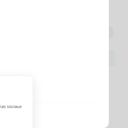
Connectez-vous
pour disposer des
prix pro
Quantité
(PIECE)
Ajouter au panier
s
dias sociaux