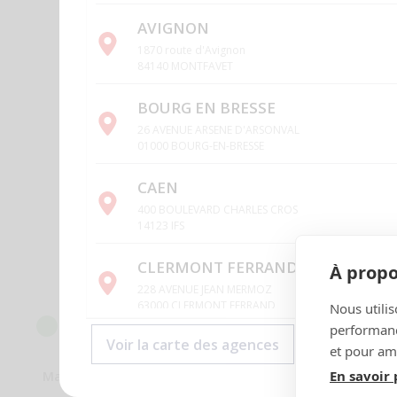
AVIGNON
1870 route d'Avignon
84140 MONTFAVET
BOURG EN BRESSE
26 AVENUE ARSENE D'ARSONVAL
01000 BOURG-EN-BRESSE
CAEN
400 BOULEVARD CHARLES CROS
14123 IFS
CLERMONT FERRAND
À propo
228 AVENUE JEAN MERMOZ
63000 CLERMONT FERRAND
Nous utilis
Caractéristiques techniques
performance
Voir la carte des agences
CRETEIL
et pour amé
139 chemin des Bassins
En savoir 
Marque
94000 CRETEIL